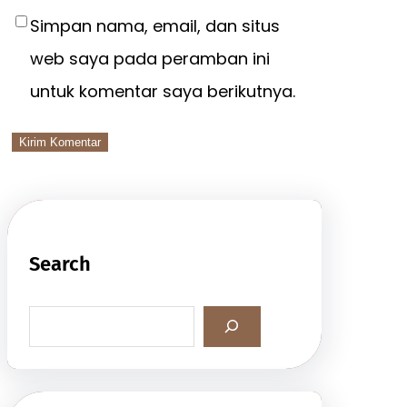
Simpan nama, email, dan situs
web saya pada peramban ini
untuk komentar saya berikutnya.
Search
S
e
a
r
c
h