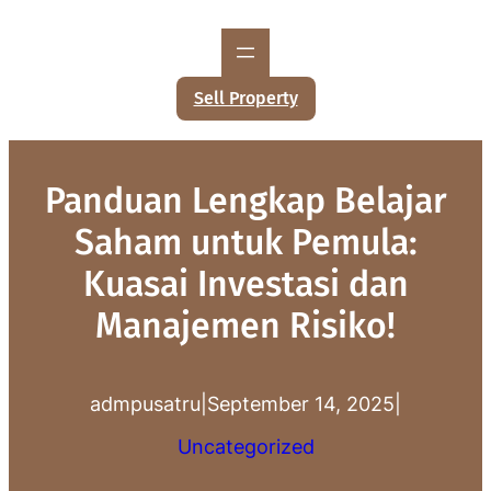
Lewati
ke
konten
Sell Property
Panduan Lengkap Belajar
Saham untuk Pemula:
Kuasai Investasi dan
Manajemen Risiko!
admpusatru
|
September 14, 2025
|
Uncategorized