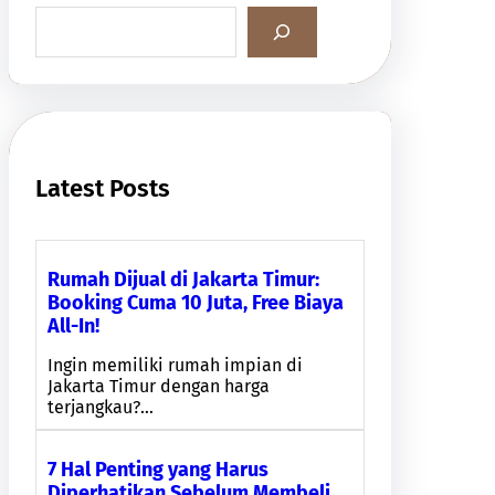
S
e
a
r
c
h
Latest Posts
Rumah Dijual di Jakarta Timur:
Booking Cuma 10 Juta, Free Biaya
All-In!
Ingin memiliki rumah impian di
Jakarta Timur dengan harga
terjangkau?…
7 Hal Penting yang Harus
Diperhatikan Sebelum Membeli