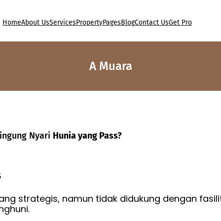
Home
About Us
Services
Property
Pages
Blog
Contact Us
Get Pro
A Muara
ingung Nyari
Hunia yang Pass?
s
g strategis, namun tidak didukung dengan fasili
ghuni.