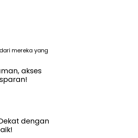
 dari mereka yang
aman, akses
nsparan!
 Dekat dengan
aik!