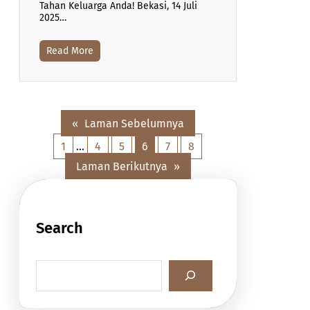
Tahan Keluarga Anda! Bekasi, 14 Juli
2025…
Read More
«
Laman Sebelumnya
1
…
4
5
6
7
8
Laman Berikutnya
»
Search
S
e
a
r