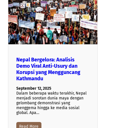
Nepal Bergelora: Analisis
Demo Viral Anti-Usury dan
Korupsi yang Mengguncang
Kathmandu
September 12, 2025
Dalam beberapa waktu terakhir, Nepal
menjadi sorotan dunia maya dengan
gelombang demonstrasi yang
menggema hingga ke media sosial
global. Apa…
Read More