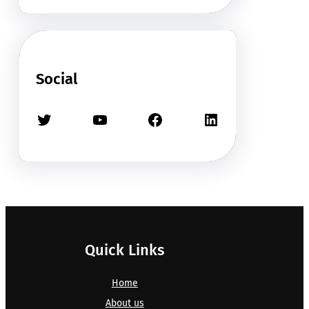
Social
Twitter
YouTube
Facebook
LinkedIn
Quick Links
Home
About us