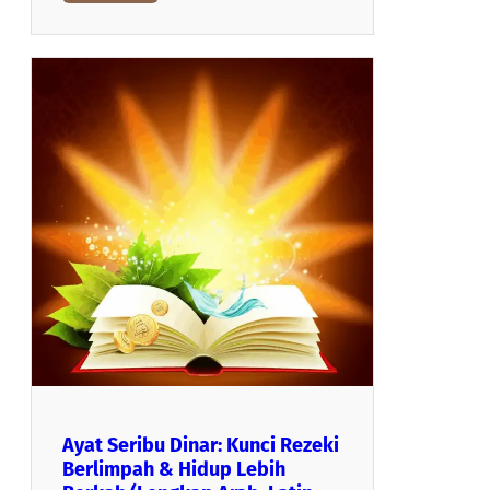
Ayat Seribu Dinar: Kunci Rezeki
Berlimpah & Hidup Lebih