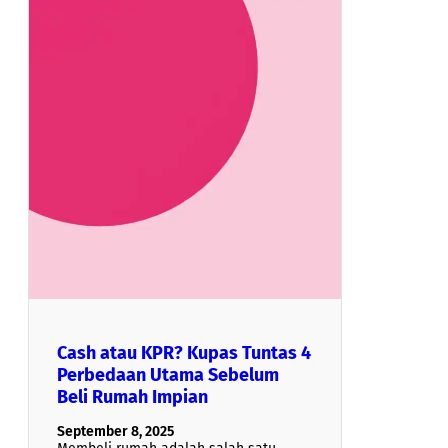
Cash atau KPR? Kupas Tuntas 4
Perbedaan Utama Sebelum
Beli Rumah Impian
September 8, 2025