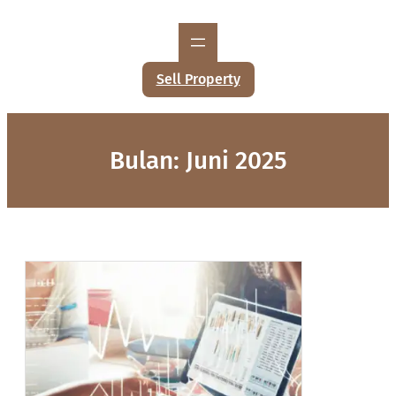
Lewati
ke
konten
Sell Property
Bulan:
Juni 2025