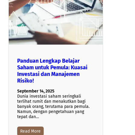
Panduan Lengkap Belajar
Saham untuk Pemula: Kuasai
Investasi dan Manajemen
Risiko!
September 14, 2025
Dunia investasi saham seringkali
terlihat rumit dan menakutkan bagi
banyak orang, terutama para pemula.
Namun, dengan pengetahuan yang
tepat dan…
Read More