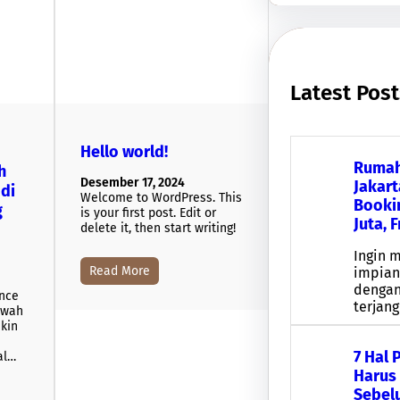
c
h
Latest Pos
Hello world!
Rumah 
h
Desember 17, 2024
Jakart
di
Welcome to WordPress. This
Booki
g
is your first post. Edit or
Juta, F
delete it, then start writing!
Ingin 
Read More
impian
dengan
nce
terjan
ewah
ikin
7 Hal 
al…
Harus
Sebel