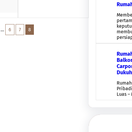
Rumah
Membe
pertam
keputu
…
6
7
8
membu
persia
Rumah
Balko
Carpor
Dukuh
Rumah 
Pribad
Luas –