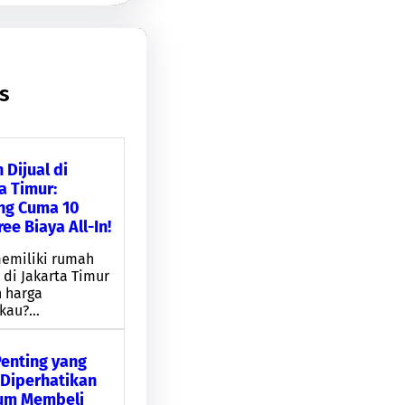
ts
Dijual di
a Timur:
ng Cuma 10
ree Biaya All-In!
memiliki rumah
 di Jakarta Timur
 harga
gkau?…
Penting yang
 Diperhatikan
um Membeli