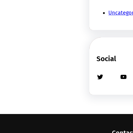
Uncatego
Social
Twitter
YouTube
Contac