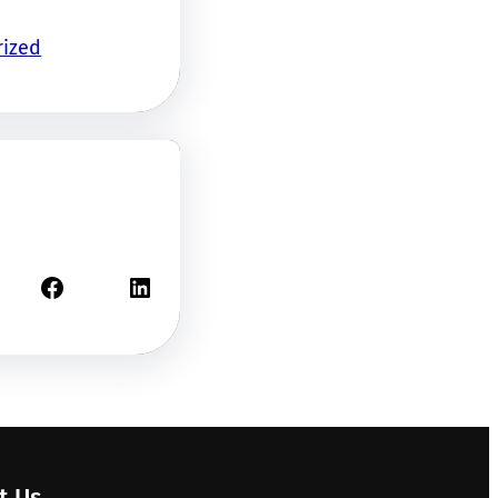
rized
Facebook
LinkedIn
t Us